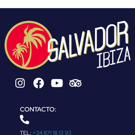
CONTACTO:
TEL:
+34
871 18 13 93